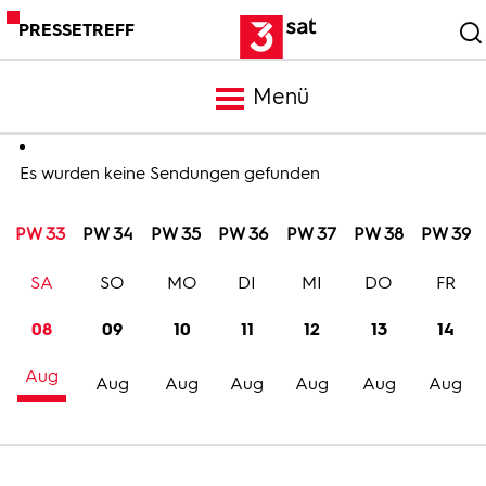
PRESSETREFF
Menü
Meldungen
Es wurden keine Sendungen gefunden
PW 33
PW 34
PW 35
PW 36
PW 37
PW 38
PW 39
Programm
SA
SO
MO
DI
MI
DO
FR
Mediathek
08
09
10
11
12
13
14
Aug
Trailer
Aug
Aug
Aug
Aug
Aug
Aug
Bilder