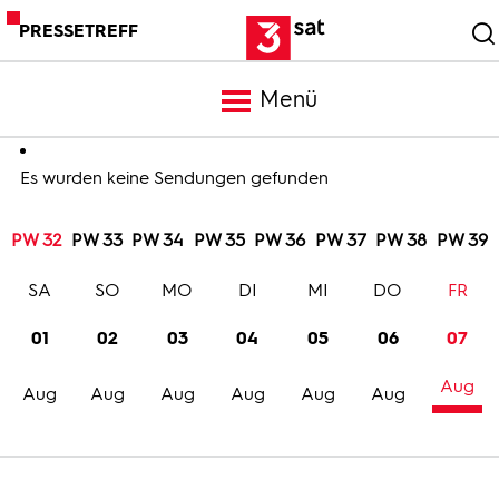
PRESSETREFF
Menü
Meldungen
Es wurden keine Sendungen gefunden
PW 32
PW 33
PW 34
PW 35
PW 36
PW 37
PW 38
PW 39
Programm
SA
SO
MO
DI
MI
DO
FR
Mediathek
01
02
03
04
05
06
07
Aug
Trailer
Aug
Aug
Aug
Aug
Aug
Aug
Bilder