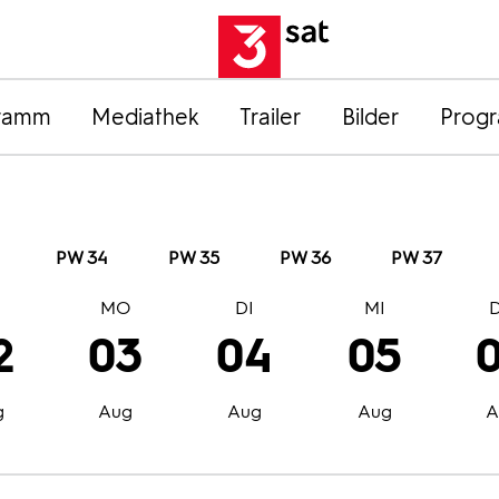
ramm
Mediathek
Trailer
Bilder
Prog
PW 34
PW 35
PW 36
PW 37
O
MO
DI
MI
2
03
04
05
g
Aug
Aug
Aug
A