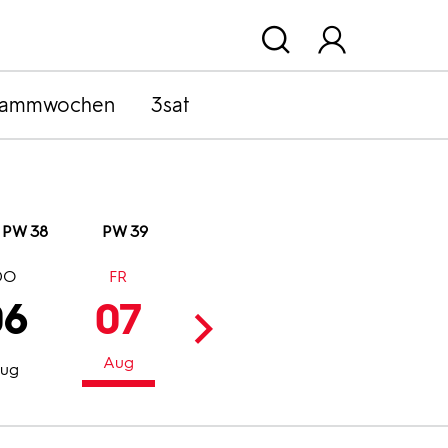
rammwochen
3sat
PW 38
PW 39
DO
FR
SA
SO
06
07
08
09
Aug
Aug
Aug
ug