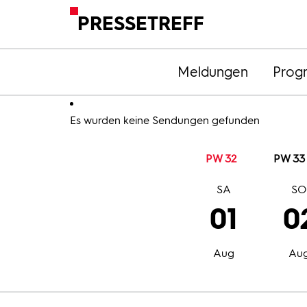
PRESSETREFF
Meldungen
Prog
Es wurden keine Sendungen gefunden
PW 32
PW 33
SA
S
01
0
Aug
Au