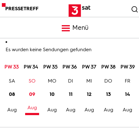
PRESSETREFF
Menü
Meldungen
Es wurden keine Sendungen gefunden
PW 33
PW 34
PW 35
PW 36
PW 37
PW 38
PW 39
Programm
SA
SO
MO
DI
MI
DO
FR
Mediathek
08
09
10
11
12
13
14
Aug
Trailer
Aug
Aug
Aug
Aug
Aug
Aug
Bilder