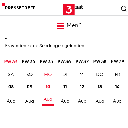
PRESSETREFF
Menü
Meldungen
Es wurden keine Sendungen gefunden
PW 33
PW 34
PW 35
PW 36
PW 37
PW 38
PW 39
Programm
SA
SO
MO
DI
MI
DO
FR
Mediathek
08
09
10
11
12
13
14
Aug
Trailer
Aug
Aug
Aug
Aug
Aug
Aug
Bilder