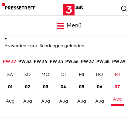
PRESSETREFF
Menü
Meldungen
Es wurden keine Sendungen gefunden
PW 32
PW 33
PW 34
PW 35
PW 36
PW 37
PW 38
PW 39
Programm
SA
SO
MO
DI
MI
DO
FR
Mediathek
01
02
03
04
05
06
07
Aug
Trailer
Aug
Aug
Aug
Aug
Aug
Aug
Bilder