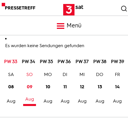
PRESSETREFF
Menü
Meldungen
Es wurden keine Sendungen gefunden
PW 33
PW 34
PW 35
PW 36
PW 37
PW 38
PW 39
Programm
SA
SO
MO
DI
MI
DO
FR
Mediathek
08
09
10
11
12
13
14
Aug
Trailer
Aug
Aug
Aug
Aug
Aug
Aug
Bilder