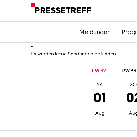
PRESSETREFF
Meldungen
Prog
Es wurden keine Sendungen gefunden
PW 32
PW 33
SA
S
01
0
Aug
Au