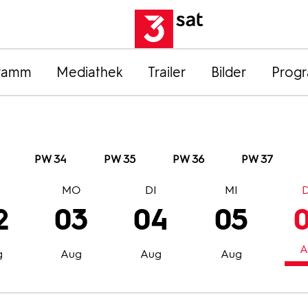
ramm
Mediathek
Trailer
Bilder
Prog
PW 34
PW 35
PW 36
PW 37
O
MO
DI
MI
2
03
04
05
A
g
Aug
Aug
Aug