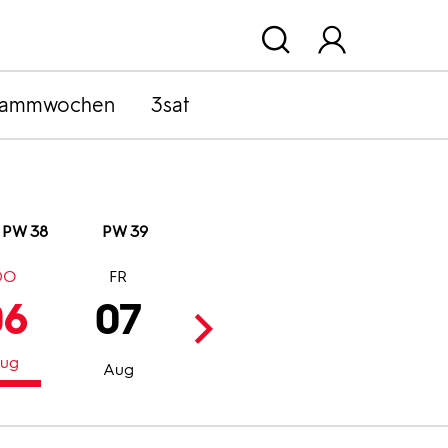
rammwochen
3sat
PW 38
PW 39
DO
FR
SA
SO
06
07
08
09
ug
Aug
Aug
Aug