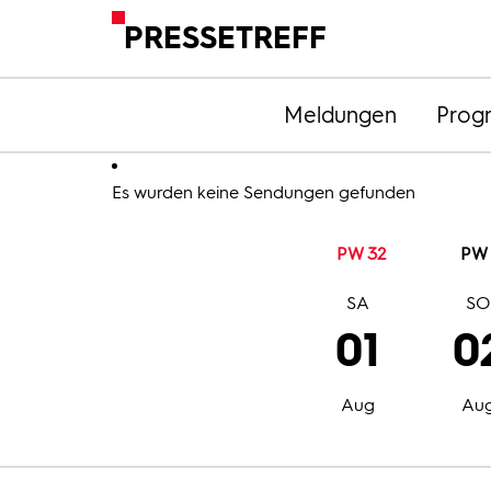
PRESSETREFF
Meldungen
Prog
Es wurden keine Sendungen gefunden
PW 32
PW 
SA
S
01
0
Aug
Au