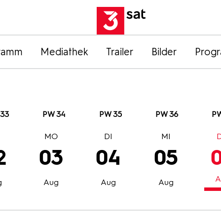
ramm
Mediathek
Trailer
Bilder
Prog
33
PW 34
PW 35
PW 36
PW
O
MO
DI
MI
2
03
04
05
A
g
Aug
Aug
Aug