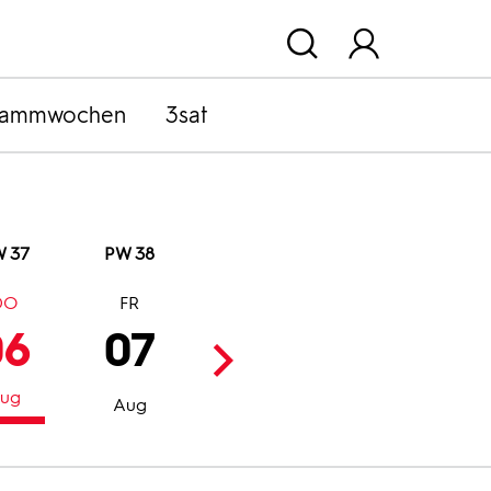
rammwochen
3sat
 37
PW 38
DO
FR
SA
SO
06
07
08
09
ug
Aug
Aug
Aug