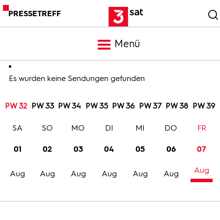
PRESSETREFF
Menü
Meldungen
Es wurden keine Sendungen gefunden
PW 32
PW 33
PW 34
PW 35
PW 36
PW 37
PW 38
PW 39
Programm
SA
SO
MO
DI
MI
DO
FR
Mediathek
01
02
03
04
05
06
07
Aug
Trailer
Aug
Aug
Aug
Aug
Aug
Aug
Bilder