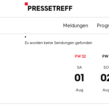
PRESSETREFF
Meldungen
Prog
Es wurden keine Sendungen gefunden
PW 32
PW 
SA
S
01
0
Aug
Au