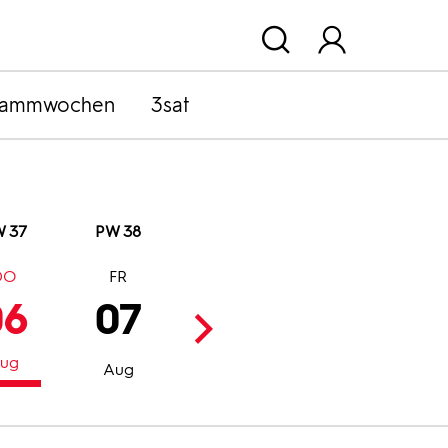
rammwochen
3sat
 37
PW 38
DO
FR
SA
SO
06
07
08
09
ug
Aug
Aug
Aug