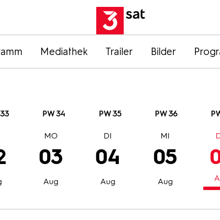
ramm
Mediathek
Trailer
Bilder
Prog
33
PW 34
PW 35
PW 36
PW
O
MO
DI
MI
2
03
04
05
A
g
Aug
Aug
Aug