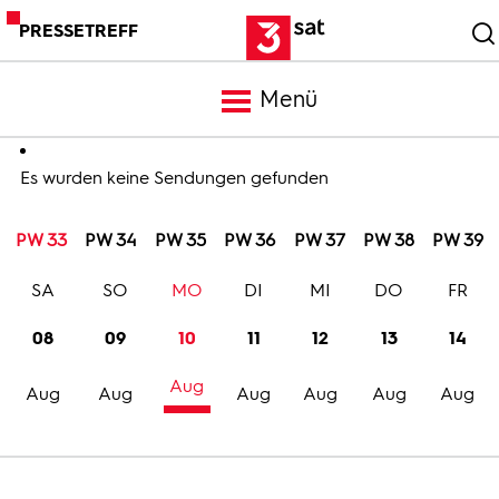
PRESSETREFF
Menü
Meldungen
Es wurden keine Sendungen gefunden
PW 33
PW 34
PW 35
PW 36
PW 37
PW 38
PW 39
Programm
SA
SO
MO
DI
MI
DO
FR
Mediathek
08
09
10
11
12
13
14
Aug
Trailer
Aug
Aug
Aug
Aug
Aug
Aug
Bilder