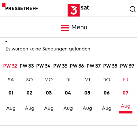
PRESSETREFF
Menü
Meldungen
Es wurden keine Sendungen gefunden
PW 32
PW 33
PW 34
PW 35
PW 36
PW 37
PW 38
PW 39
Programm
SA
SO
MO
DI
MI
DO
FR
Mediathek
01
02
03
04
05
06
07
Aug
Trailer
Aug
Aug
Aug
Aug
Aug
Aug
Bilder