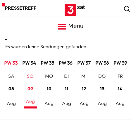
PRESSETREFF
Menü
Meldungen
Es wurden keine Sendungen gefunden
PW 33
PW 34
PW 35
PW 36
PW 37
PW 38
PW 39
Programm
SA
SO
MO
DI
MI
DO
FR
Mediathek
08
09
10
11
12
13
14
Aug
Trailer
Aug
Aug
Aug
Aug
Aug
Aug
Bilder