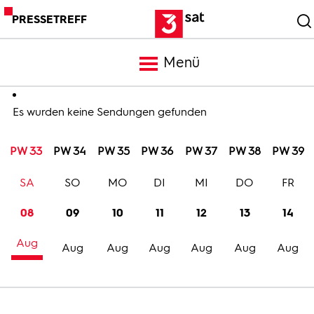
PRESSETREFF
Menü
Meldungen
Es wurden keine Sendungen gefunden
PW 33
PW 34
PW 35
PW 36
PW 37
PW 38
PW 39
Programm
SA
SO
MO
DI
MI
DO
FR
Mediathek
08
09
10
11
12
13
14
Aug
Trailer
Aug
Aug
Aug
Aug
Aug
Aug
Bilder