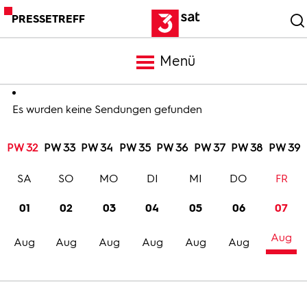
PRESSETREFF
Menü
Meldungen
Es wurden keine Sendungen gefunden
PW 32
PW 33
PW 34
PW 35
PW 36
PW 37
PW 38
PW 39
Programm
SA
SO
MO
DI
MI
DO
FR
Mediathek
01
02
03
04
05
06
07
Aug
Trailer
Aug
Aug
Aug
Aug
Aug
Aug
Bilder