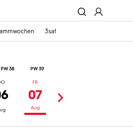
rammwochen
3sat
PW 38
PW 39
DO
FR
SA
SO
06
07
08
09
Aug
Aug
Aug
ug