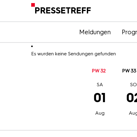
PRESSETREFF
Meldungen
Prog
Es wurden keine Sendungen gefunden
PW 32
PW 33
SA
S
01
0
Aug
Au