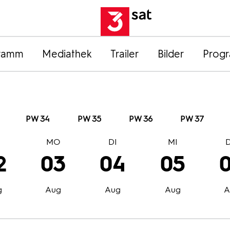
ramm
Mediathek
Trailer
Bilder
Prog
PW 34
PW 35
PW 36
PW 37
O
MO
DI
MI
2
03
04
05
g
Aug
Aug
Aug
A