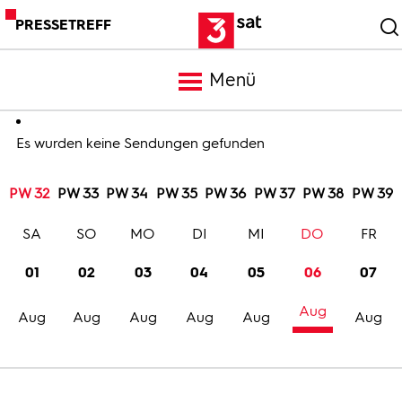
PRESSETREFF
Menü
Meldungen
Es wurden keine Sendungen gefunden
PW 32
PW 33
PW 34
PW 35
PW 36
PW 37
PW 38
PW 39
Programm
SA
SO
MO
DI
MI
DO
FR
Mediathek
01
02
03
04
05
06
07
Aug
Trailer
Aug
Aug
Aug
Aug
Aug
Aug
Bilder