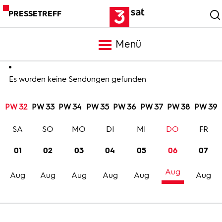
PRESSETREFF
Menü
Meldungen
Es wurden keine Sendungen gefunden
PW 32
PW 33
PW 34
PW 35
PW 36
PW 37
PW 38
PW 39
Programm
SA
SO
MO
DI
MI
DO
FR
Mediathek
01
02
03
04
05
06
07
Aug
Trailer
Aug
Aug
Aug
Aug
Aug
Aug
Bilder