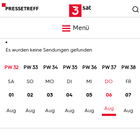
PRESSETREFF
Menü
Meldungen
Es wurden keine Sendungen gefunden
PW 32
PW 33
PW 34
PW 35
PW 36
PW 37
PW 38
Programm
SA
SO
MO
DI
MI
DO
FR
Mediathek
01
02
03
04
05
06
07
Aug
Trailer
Aug
Aug
Aug
Aug
Aug
Aug
Bilder