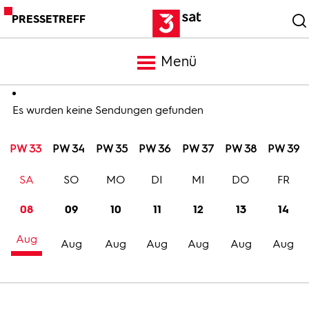
PRESSETREFF
Menü
Meldungen
Es wurden keine Sendungen gefunden
PW 33
PW 34
PW 35
PW 36
PW 37
PW 38
PW 39
Programm
SA
SO
MO
DI
MI
DO
FR
Mediathek
08
09
10
11
12
13
14
Aug
Trailer
Aug
Aug
Aug
Aug
Aug
Aug
Bilder