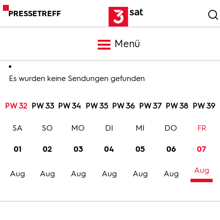
PRESSETREFF
Menü
Meldungen
Es wurden keine Sendungen gefunden
PW 32
PW 33
PW 34
PW 35
PW 36
PW 37
PW 38
PW 39
Programm
SA
SO
MO
DI
MI
DO
FR
Mediathek
01
02
03
04
05
06
07
Aug
Trailer
Aug
Aug
Aug
Aug
Aug
Aug
Bilder