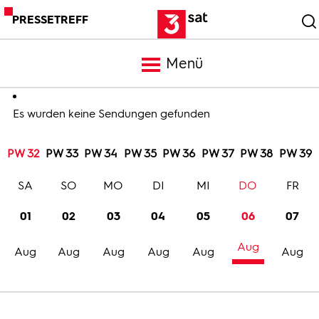
PRESSETREFF
Menü
Meldungen
Es wurden keine Sendungen gefunden
PW 32
PW 33
PW 34
PW 35
PW 36
PW 37
PW 38
PW 39
Programm
SA
SO
MO
DI
MI
DO
FR
Mediathek
01
02
03
04
05
06
07
Aug
Trailer
Aug
Aug
Aug
Aug
Aug
Aug
Bilder