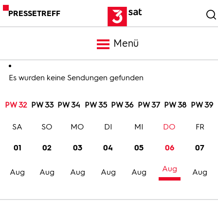
PRESSETREFF
Menü
Meldungen
Es wurden keine Sendungen gefunden
PW 32
PW 33
PW 34
PW 35
PW 36
PW 37
PW 38
PW 39
Programm
SA
SO
MO
DI
MI
DO
FR
Mediathek
01
02
03
04
05
06
07
Aug
Trailer
Aug
Aug
Aug
Aug
Aug
Aug
Bilder