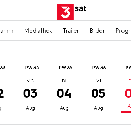
ramm
Mediathek
Trailer
Bilder
Prog
33
PW 34
PW 35
PW 36
PW
O
MO
DI
MI
2
03
04
05
A
g
Aug
Aug
Aug