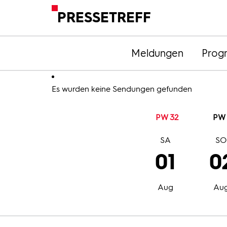
PRESSETREFF
Meldungen
Prog
Es wurden keine Sendungen gefunden
PW 32
PW 
SA
S
01
0
Aug
Au