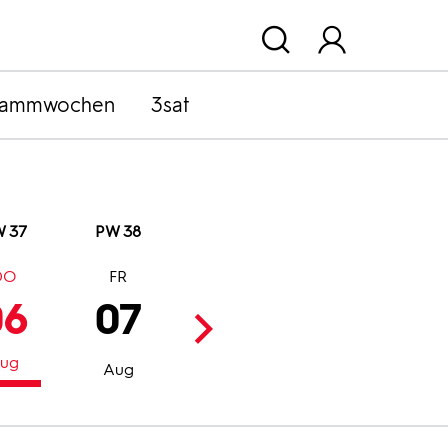
rammwochen
3sat
 37
PW 38
DO
FR
SA
SO
06
07
08
09
ug
Aug
Aug
Aug