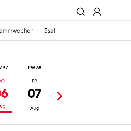
rammwochen
3sat
 37
PW 38
DO
FR
SA
SO
06
07
08
09
ug
Aug
Aug
Aug