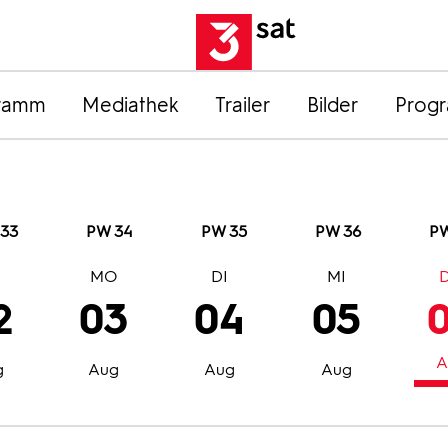
ramm
Mediathek
Trailer
Bilder
Prog
33
PW 34
PW 35
PW 36
PW
O
MO
DI
MI
2
03
04
05
A
g
Aug
Aug
Aug