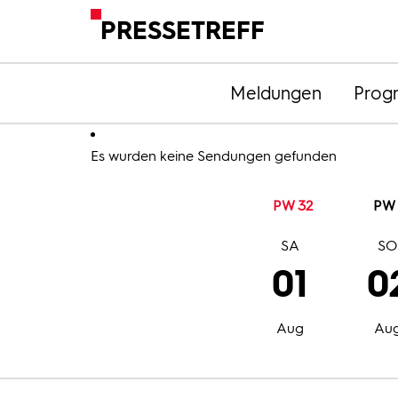
PRESSETREFF
Meldungen
Prog
Es wurden keine Sendungen gefunden
PW 32
PW 
SA
S
01
0
Aug
Au