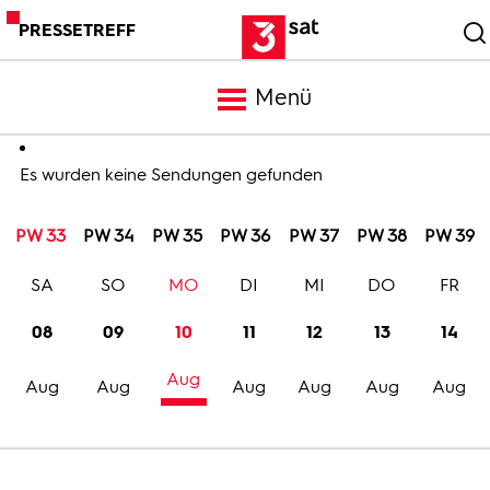
PRESSETREFF
Menü
Meldungen
Es wurden keine Sendungen gefunden
PW 33
PW 34
PW 35
PW 36
PW 37
PW 38
PW 39
Programm
SA
SO
MO
DI
MI
DO
FR
Mediathek
08
09
10
11
12
13
14
Aug
Trailer
Aug
Aug
Aug
Aug
Aug
Aug
Bilder