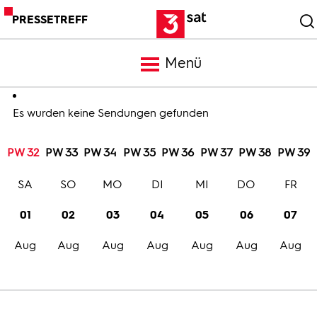
PRESSETREFF
Menü
Meldungen
Es wurden keine Sendungen gefunden
PW 32
PW 33
PW 34
PW 35
PW 36
PW 37
PW 38
PW 39
Programm
SA
SO
MO
DI
MI
DO
FR
Mediathek
01
02
03
04
05
06
07
Aug
Aug
Aug
Aug
Aug
Aug
Aug
Trailer
Bilder