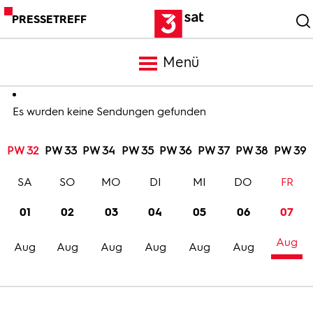
PRESSETREFF
Menü
Meldungen
Es wurden keine Sendungen gefunden
PW 32
PW 33
PW 34
PW 35
PW 36
PW 37
PW 38
PW 39
Programm
SA
SO
MO
DI
MI
DO
FR
Mediathek
01
02
03
04
05
06
07
Aug
Trailer
Aug
Aug
Aug
Aug
Aug
Aug
Bilder