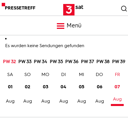
PRESSETREFF
Menü
Meldungen
Es wurden keine Sendungen gefunden
PW 32
PW 33
PW 34
PW 35
PW 36
PW 37
PW 38
PW 39
Programm
SA
SO
MO
DI
MI
DO
FR
Mediathek
01
02
03
04
05
06
07
Aug
Trailer
Aug
Aug
Aug
Aug
Aug
Aug
Bilder