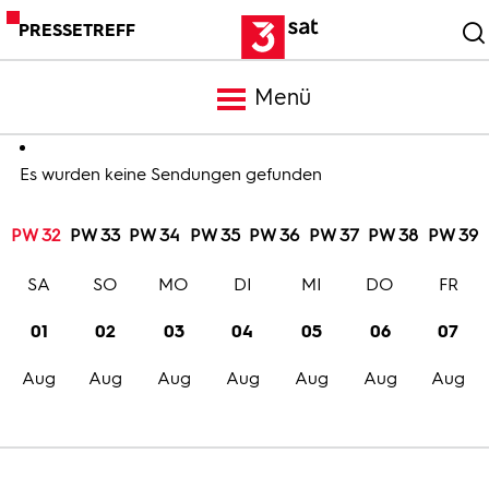
PRESSETREFF
Menü
Meldungen
Es wurden keine Sendungen gefunden
PW 32
PW 33
PW 34
PW 35
PW 36
PW 37
PW 38
PW 39
Programm
SA
SO
MO
DI
MI
DO
FR
Mediathek
01
02
03
04
05
06
07
Aug
Aug
Aug
Aug
Aug
Aug
Aug
Trailer
Bilder