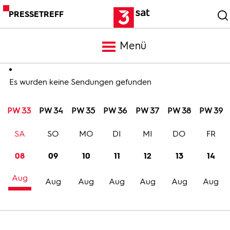
PRESSETREFF
Menü
Meldungen
Es wurden keine Sendungen gefunden
PW 33
PW 34
PW 35
PW 36
PW 37
PW 38
PW 39
Programm
SA
SO
MO
DI
MI
DO
FR
Mediathek
08
09
10
11
12
13
14
Aug
Trailer
Aug
Aug
Aug
Aug
Aug
Aug
Bilder