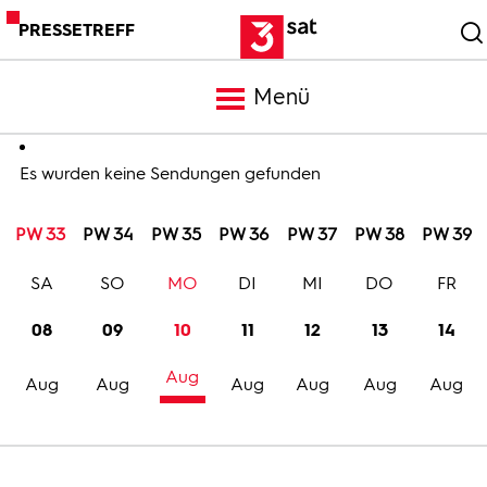
PRESSETREFF
Menü
Meldungen
Es wurden keine Sendungen gefunden
PW 33
PW 34
PW 35
PW 36
PW 37
PW 38
PW 39
Programm
SA
SO
MO
DI
MI
DO
FR
Mediathek
08
09
10
11
12
13
14
Aug
Trailer
Aug
Aug
Aug
Aug
Aug
Aug
Bilder