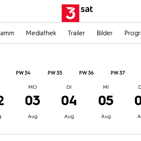
ramm
Mediathek
Trailer
Bilder
Prog
PW 34
PW 35
PW 36
PW 37
O
MO
DI
MI
2
03
04
05
g
Aug
Aug
Aug
A