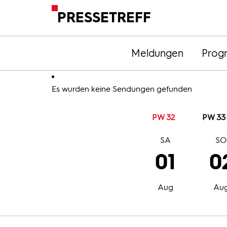
PRESSETREFF
Meldungen
Prog
Es wurden keine Sendungen gefunden
PW 32
PW 33
SA
S
01
0
Aug
Au