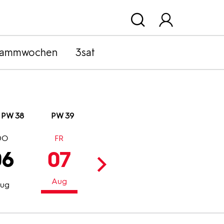
rammwochen
3sat
PW 38
PW 39
DO
FR
SA
SO
06
07
08
09
Aug
Aug
Aug
ug