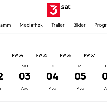
ramm
Mediathek
Trailer
Bilder
Prog
PW 34
PW 35
PW 36
PW 37
O
MO
DI
MI
2
03
04
05
g
Aug
Aug
Aug
A