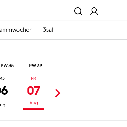
rammwochen
3sat
PW 38
PW 39
DO
FR
SA
SO
06
07
08
09
Aug
Aug
Aug
ug