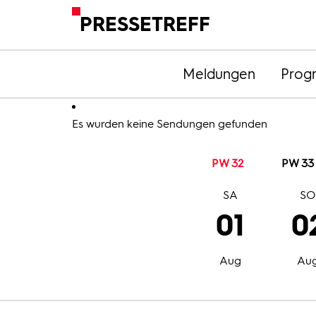
PRESSETREFF
Meldungen
Prog
Es wurden keine Sendungen gefunden
PW 32
PW 33
SA
S
01
0
Aug
Au