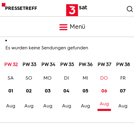
PRESSETREFF
Menü
Meldungen
Es wurden keine Sendungen gefunden
PW 32
PW 33
PW 34
PW 35
PW 36
PW 37
PW 38
Programm
SA
SO
MO
DI
MI
DO
FR
Mediathek
01
02
03
04
05
06
07
Aug
Trailer
Aug
Aug
Aug
Aug
Aug
Aug
Bilder