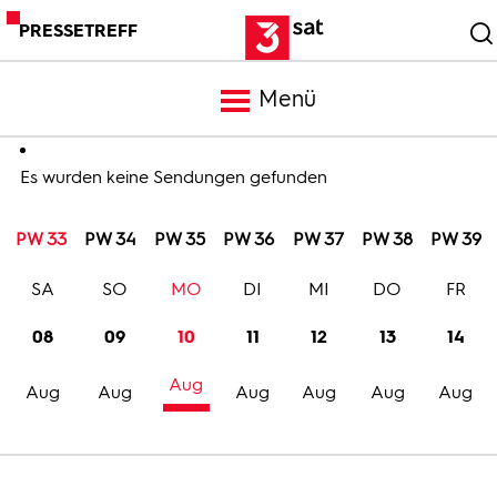
PRESSETREFF
Menü
Meldungen
Es wurden keine Sendungen gefunden
PW 33
PW 34
PW 35
PW 36
PW 37
PW 38
PW 39
Programm
SA
SO
MO
DI
MI
DO
FR
Mediathek
08
09
10
11
12
13
14
Aug
Trailer
Aug
Aug
Aug
Aug
Aug
Aug
Bilder