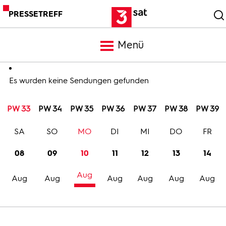
PRESSETREFF
Menü
Meldungen
Es wurden keine Sendungen gefunden
PW 33
PW 34
PW 35
PW 36
PW 37
PW 38
PW 39
Programm
SA
SO
MO
DI
MI
DO
FR
Mediathek
08
09
10
11
12
13
14
Aug
Trailer
Aug
Aug
Aug
Aug
Aug
Aug
Bilder