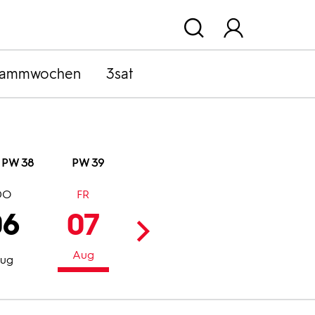
rammwochen
3sat
PW 38
PW 39
DO
FR
SA
SO
06
07
08
09
Aug
Aug
Aug
ug