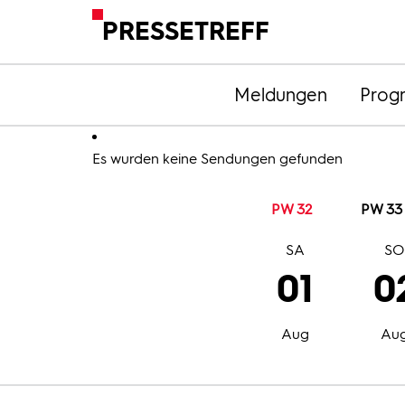
PRESSETREFF
Meldungen
Prog
Es wurden keine Sendungen gefunden
PW 32
PW 33
SA
S
01
0
Aug
Au