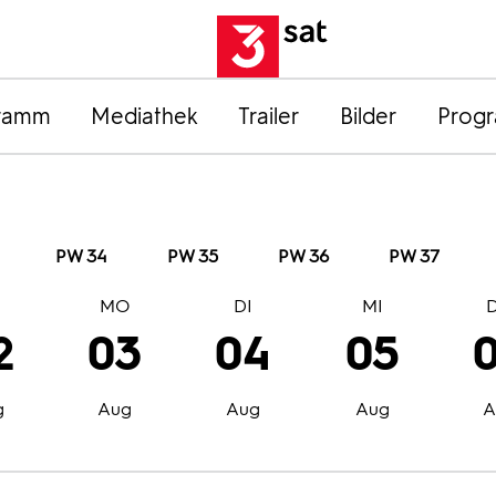
ramm
Mediathek
Trailer
Bilder
Prog
PW 34
PW 35
PW 36
PW 37
O
MO
DI
MI
2
03
04
05
g
Aug
Aug
Aug
A