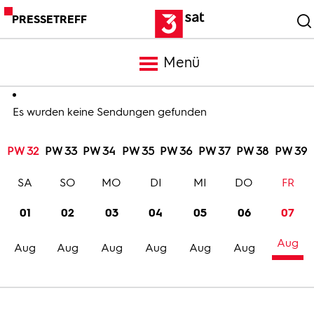
PRESSETREFF
Menü
Meldungen
Es wurden keine Sendungen gefunden
PW 32
PW 33
PW 34
PW 35
PW 36
PW 37
PW 38
PW 39
Programm
SA
SO
MO
DI
MI
DO
FR
Mediathek
01
02
03
04
05
06
07
Aug
Trailer
Aug
Aug
Aug
Aug
Aug
Aug
Bilder