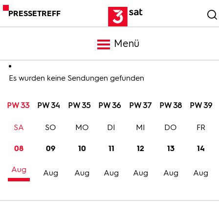
PRESSETREFF
Menü
Meldungen
Es wurden keine Sendungen gefunden
PW 33
PW 34
PW 35
PW 36
PW 37
PW 38
PW 39
Programm
SA
SO
MO
DI
MI
DO
FR
Mediathek
08
09
10
11
12
13
14
Aug
Trailer
Aug
Aug
Aug
Aug
Aug
Aug
Bilder