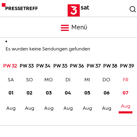
PRESSETREFF
Menü
Meldungen
Es wurden keine Sendungen gefunden
PW 32
PW 33
PW 34
PW 35
PW 36
PW 37
PW 38
PW 39
Programm
SA
SO
MO
DI
MI
DO
FR
Mediathek
01
02
03
04
05
06
07
Aug
Trailer
Aug
Aug
Aug
Aug
Aug
Aug
Bilder