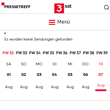
PRESSETREFF
Menü
Meldungen
Es wurden keine Sendungen gefunden
PW 32
PW 33
PW 34
PW 35
PW 36
PW 37
PW 38
PW 39
Programm
SA
SO
MO
DI
MI
DO
FR
Mediathek
01
02
03
04
05
06
07
Aug
Trailer
Aug
Aug
Aug
Aug
Aug
Aug
Bilder