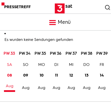
PRESSETREFF
Menü
Meldungen
Es wurden keine Sendungen gefunden
PW 33
PW 34
PW 35
PW 36
PW 37
PW 38
PW 39
Programm
SA
SO
MO
DI
MI
DO
FR
Mediathek
08
09
10
11
12
13
14
Aug
Trailer
Aug
Aug
Aug
Aug
Aug
Aug
Bilder