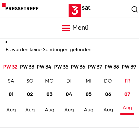
PRESSETREFF
Menü
Meldungen
Es wurden keine Sendungen gefunden
PW 32
PW 33
PW 34
PW 35
PW 36
PW 37
PW 38
PW 39
Programm
SA
SO
MO
DI
MI
DO
FR
Mediathek
01
02
03
04
05
06
07
Aug
Trailer
Aug
Aug
Aug
Aug
Aug
Aug
Bilder