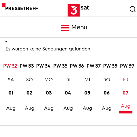
PRESSETREFF
Menü
Meldungen
Es wurden keine Sendungen gefunden
PW 32
PW 33
PW 34
PW 35
PW 36
PW 37
PW 38
PW 39
Programm
SA
SO
MO
DI
MI
DO
FR
Mediathek
01
02
03
04
05
06
07
Aug
Trailer
Aug
Aug
Aug
Aug
Aug
Aug
Bilder