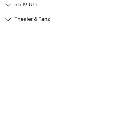
ab 19 Uhr
Programmwochen
Theater & Tanz
3sat