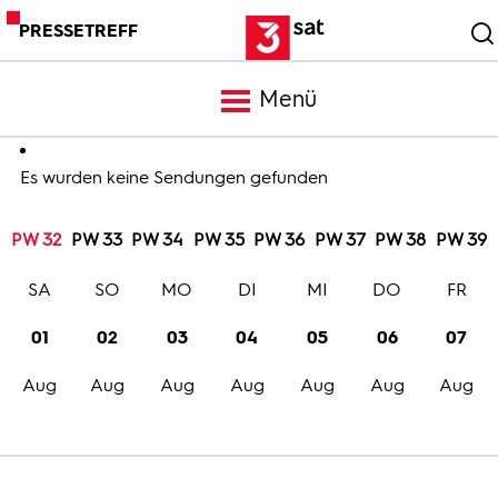
PRESSETREFF
Menü
Meldungen
Es wurden keine Sendungen gefunden
PW 32
PW 33
PW 34
PW 35
PW 36
PW 37
PW 38
PW 39
Programm
SA
SO
MO
DI
MI
DO
FR
Mediathek
01
02
03
04
05
06
07
Aug
Aug
Aug
Aug
Aug
Aug
Aug
Trailer
Bilder