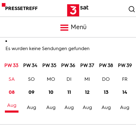
PRESSETREFF
Menü
Meldungen
Es wurden keine Sendungen gefunden
PW 33
PW 34
PW 35
PW 36
PW 37
PW 38
PW 39
Programm
SA
SO
MO
DI
MI
DO
FR
Mediathek
08
09
10
11
12
13
14
Aug
Trailer
Aug
Aug
Aug
Aug
Aug
Aug
Bilder