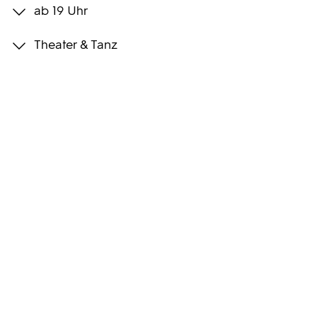
ab 19 Uhr
Programmwochen
Theater & Tanz
3sat