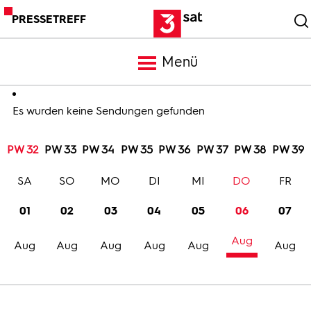
PRESSETREFF
Menü
Meldungen
Es wurden keine Sendungen gefunden
PW 32
PW 33
PW 34
PW 35
PW 36
PW 37
PW 38
PW 39
Programm
SA
SO
MO
DI
MI
DO
FR
Mediathek
01
02
03
04
05
06
07
Aug
Trailer
Aug
Aug
Aug
Aug
Aug
Aug
Bilder