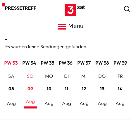
PRESSETREFF
Menü
Meldungen
Es wurden keine Sendungen gefunden
PW 33
PW 34
PW 35
PW 36
PW 37
PW 38
PW 39
Programm
SA
SO
MO
DI
MI
DO
FR
Mediathek
08
09
10
11
12
13
14
Aug
Trailer
Aug
Aug
Aug
Aug
Aug
Aug
Bilder